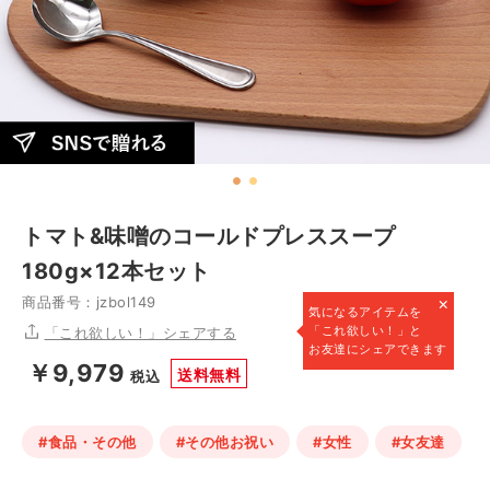
トマト&味噌のコールドプレススープ
180g×12本セット
×
商品番号：jzbol149
気になるアイテムを
「これ欲しい！」と
「これ欲しい！」シェアする
お友達にシェアできます
￥9,979
送料無料
税込
#食品・その他
#その他お祝い
#女性
#女友達