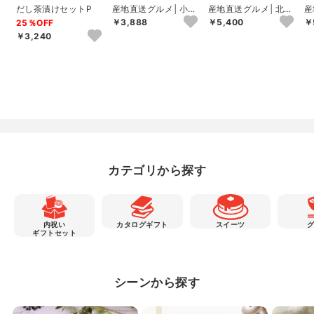
だし茶漬けセットP
産地直送グルメ│小川
産地直送グルメ│北海
産
の庄 農家の味自慢詰
道産帆立グラタン･デ
高
￥3,888
￥5,400
￥
25％OFF
合せ
ミグラスチーズ焼...
ア
￥3,240
カテゴリから探す
内祝い
カタログギフト
スイーツ
ギフトセット
シーンから探す