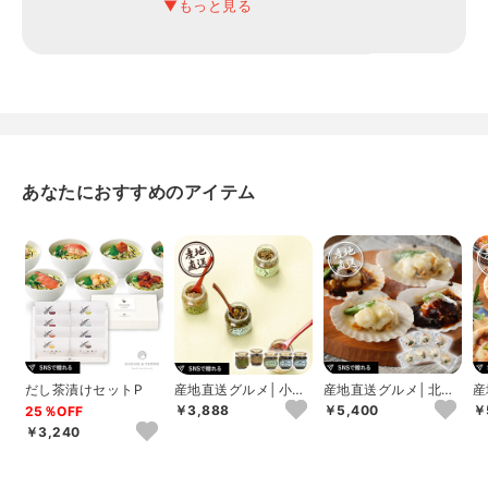
アレルギー
小麦
あなたにおすすめのアイテム
だし茶漬けセットP
産地直送グルメ│小川
産地直送グルメ│北海
産
の庄 農家の味自慢詰
道産帆立グラタン･デ
高
￥3,888
￥5,400
￥
25％OFF
合せ
ミグラスチーズ焼...
ア
￥3,240