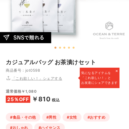
カジュアルバッグ お茶漬けセット
×
商品番号：jot0598
気になるアイテムを
「これ欲しい！」と
「これ欲しい！」シェアする
お友達にシェアできます
通常価格￥1,080
￥810
25％OFF
税込
#食品・その他
#男性
#女性
#おすすめ
#おしゃれ
#ハイセンス