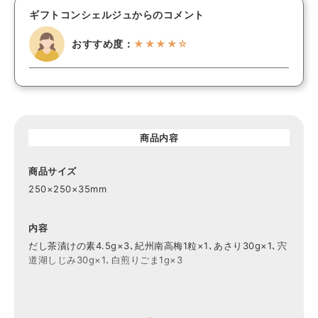
ギフトコンシェルジュからのコメント
おすすめ度：
★★★★☆
商品内容
商品サイズ
250×250×35mm
内容
だし茶漬けの素4.5g×3､紀州南高梅1粒×1､あさり30g×1､宍
道湖しじみ30g×1､白煎りごま1g×3
賞味期限
4ヶ月程