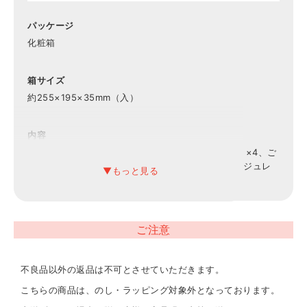
パッケージ
化粧箱
箱サイズ
約255×195×35mm（入）
内容
湯葉どうふ（100g）×3、ごまとうふ（白）（50g）×4、ご
まとうふ（黒･抹茶･しそ）（50g）×各2、ごま醤油ジュレ
（5g）×5
賞味期限
ご注意
製造日より常温保存で約90日
不良品以外の返品は不可とさせていただきます。
こちらの商品は、のし・ラッピング対象外となっております。