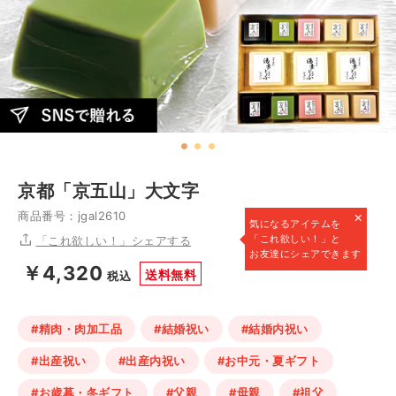
京都「京五山」大文字
×
商品番号：jgal2610
気になるアイテムを
「これ欲しい！」と
「これ欲しい！」シェアする
お友達にシェアできます
￥4,320
送料無料
税込
#精肉・肉加工品
#結婚祝い
#結婚内祝い
#出産祝い
#出産内祝い
#お中元・夏ギフト
#お歳暮・冬ギフト
#父親
#母親
#祖父