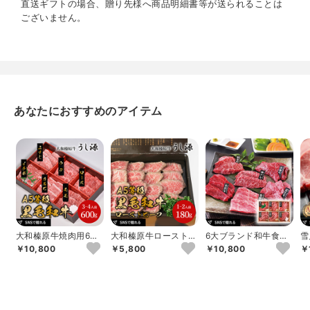
直送ギフトの場合、贈り先様へ商品明細書等が送られることは
ございません。
あなたにおすすめのアイテム
大和榛原牛焼肉用6種
大和榛原牛ローストビ
6大ブランド和牛食べ
雪月花
盛
ーフ
比べ焼肉用
ス
￥10,800
￥5,800
￥10,800
￥
枚