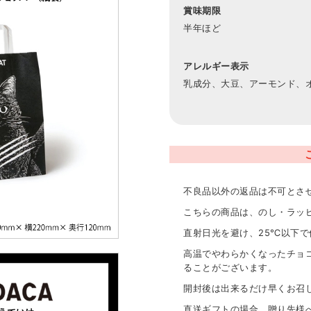
賞味期限
半年ほど
アレルギー表示
乳成分、大豆、アーモンド、
不良品以外の返品は不可とさ
こちらの商品は、のし・ラッ
直射日光を避け、25℃以下
高温でやわらかくなったチョ
ることがございます。
開封後は出来るだけ早くお召
直送ギフトの場合、贈り先様