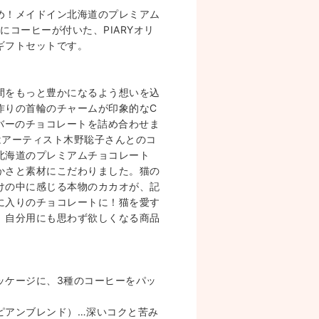
め！メイドイン北海道のプレミアム
」にコーヒーが付いた、PIARYオリ
ギフトセットです。
間をもっと豊かになるよう想いを込
作りの首輪のチャームが印象的なC
レーバーのチョコレートを詰め合わせま
はアーティスト木野聡子さんとのコ
北海道のプレミアムチョコレート
かさと素材にこだわりました。猫の
けの中に感じる本物のカカオが、記
に入りのチョコレートに！猫を愛す
。自分用にも思わず欲しくなる商品
】
ッケージに、3種のコーヒーをパッ
ピアンブレンド）…深いコクと苦み