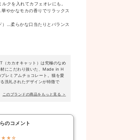
ミルクを入れてカフェオレにも。
…華やかなモカの香りでリラックス
ド）…柔らかな口当たりとバランス
CAT（カカオキャット）は究極のなめ
材にこだわり抜いた、Made in H
do のプレミアムチョコレート。猫を愛
贈る洗礼されたデザインが特徴で
このブランドの商品をもっと見る ＞
らのコメント
★★★☆