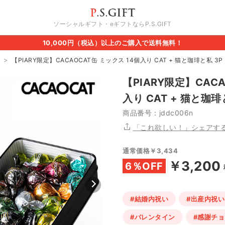
ソーシャルギフト・eギフトならP.S.GIFT
10,000円（税込）以上のご購入で送料無料！
【PIARY限定】CACAOCAT缶 ミックス 14個入り CAT + 猫と珈琲と私 3P 
【PIARY限定】CACA
入り CAT + 猫と珈琲と
商品番号：jddc006n
「これ欲しい！」シェアす
通常価格￥3,434
￥3,200
6％OFF
#結婚内祝い
#出産内祝い
#バレンタイン
#感謝チョ