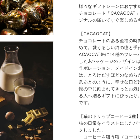
様々なギフトシーンにおすす
チョコレート「CACAOCAT
ジナルの届いてすぐ楽しめる
【CACAOCAT】
チョコレートのある至福の時
めて。愛くるしい猫の瞳と手
ACAOCAT缶に14種のフ
した♪パッケージのデザイン
ラボレーション。メイドイン
は、とろけだすほどのなめら
爪あとのように、幸せな口ど
憶の中に刻まれてきっとお気
る人へ贈るギフトにぴったり
です。
【猫のドリップコーヒー3種
猫の日常をイラストにしたパ
クしました。
・コーヒーを狙う猫（ヨーロ