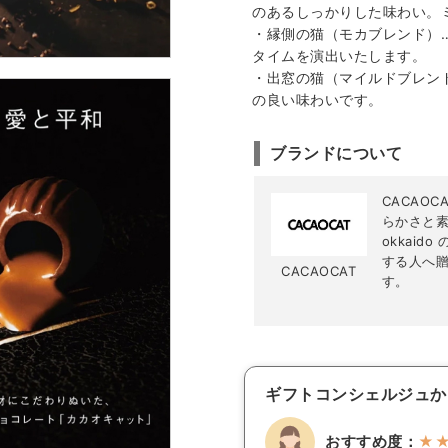
のあるしっかりした味わい。
・縁側の猫（モカブレンド）
タイムを演出いたします。
・出窓の猫（マイルドブレン
の良い味わいです。
ブランドについて
CACAO
らかさと素
okkai
する人へ
CACAOCAT
す。
ギフトコンシェルジュか
おすすめ度：
★