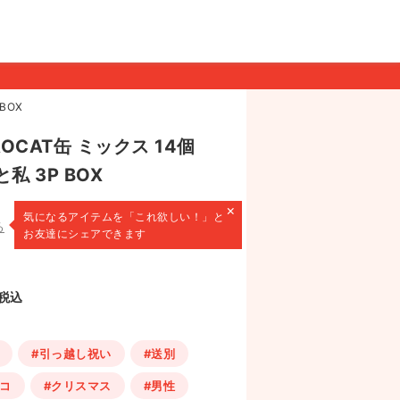
BOX
OCAT缶 ミックス 14個
私 3P BOX
×
気になるアイテムを
「これ欲しい！」と
る
お友達にシェアできます
税込
#引っ越し祝い
#送別
コ
#クリスマス
#男性