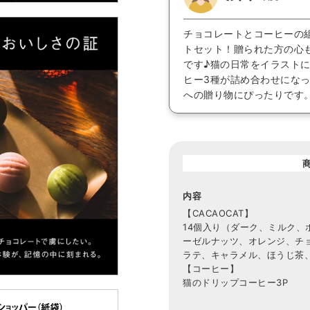
チョコレートとコーヒーの
トセット！贈られた方の心
です♪猫の日常をイラスト
ヒー3種が詰め合わせにな
への贈り物にぴったりです
内容
【CACAOCAT】
14個入り（ダーク、ミルク、
ーゼルナッツ、オレンジ、チ
ラテ、キャラメル、ほうじ茶
【コーヒー】
猫のドリップコーヒー3P