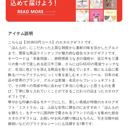
アイテム説明
こちらは【30900円コース】のカタログギフトです。
「ほんもの」にこだわった上質な雑貨から素材の味を活かしたグルメ
まで。豊富な商品ラインナップが魅力的な総合カタログギフトです。
キーワードは「衣食同源」。静岡県産うなぎの蒲焼や、近江牛を三通
りの食べ方で楽しめる近江牛三昧、さらにはCASIOの電波ウォッチな
ど、生活に色どりを添える商品を取り揃えています。他にも上品に着
飾るパールアイテムやじっくり食を楽しむキッチンツール、日本の名
品や世界のブランド、グルメは老舗・名店からフレッシュギフトま
で。その時々の気候や旬に合わせて本当に心地よいと思うものを選
び、丁寧に取り入れていくことができるこだわりの詰まったカタログ
ギフトです。
華やかな印象の花をモチーフにした、美しい表紙が特徴のカタログギ
フト「ミストラル」は、上品な女性に贈るのにおすすめ！「ほんもの
を贈ろう」をテーマに国内外で愛されるブランドの品々を集めた総合
カタログギフトは、お祝いやお礼の贈り物はもちろん、引き出物や結
婚祝いなどのブライダルシーンにも活躍する1冊です。