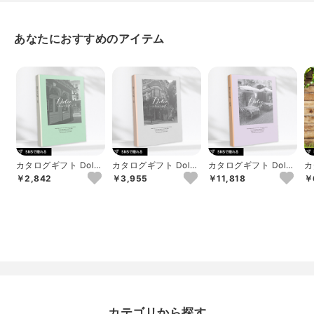
システム料900円込
あなたにおすすめのアイテム
カタログギフト Dolce
カタログギフト Dolce
カタログギフト Dolce
カ
ロッソ
ヴィオラ
アルジェント
b
￥2,842
￥3,955
￥11,818
￥
カテゴリから探す