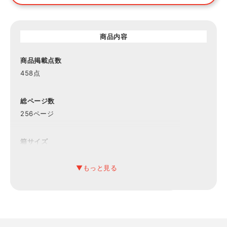
商品内容
商品掲載点数
458点
総ページ数
256ページ
箱サイズ
約縦26×横19×厚み2.3cm
有効期限
6ヶ月
備考