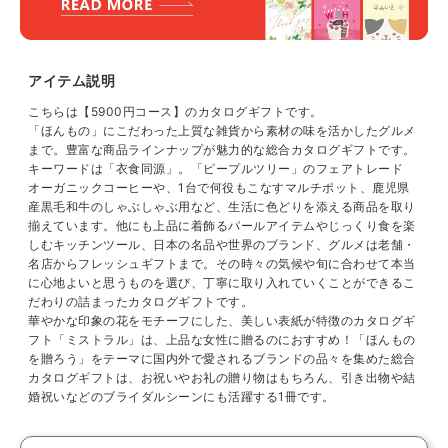
アイテム説明
こちらは【5900円コース】のカタログギフトです。
「ほんもの」にこだわった上質な雑貨から素材の味を活かしたグルメ
まで。豊富な商品ラインナップが魅力的な総合カタログギフトです。
キーワードは「衣食同源」。「ピープルツリー」のフェアトレード
オーガニックコーヒーや、1台で何役もこなすマルチポット、鹿児県
産黒毛和牛のしゃぶしゃぶ用など、生活に色どりを添える商品を取り
揃えています。他にも上品に着飾るパールアイテムやじっくり食を楽
しむキッチンツール、日本の名品や世界のブランド、グルメは老舗・
名店からフレッシュギフトまで。その時々の気候や旬に合わせて本当
に心地よいと思うものを選び、丁寧に取り入れていくことができるこ
だわりの詰まったカタログギフトです。
華やかな印象の花をモチーフにした、美しい表紙が特徴のカタログギ
フト「ミストラル」は、上品な女性に贈るのにおすすめ！「ほんもの
を贈ろう」をテーマに国内外で愛されるブランドの品々を集めた総合
カタログギフトは、お祝いやお礼の贈り物はもちろん、引き出物や結
婚祝いなどのブライダルシーンにも活躍する1冊です。