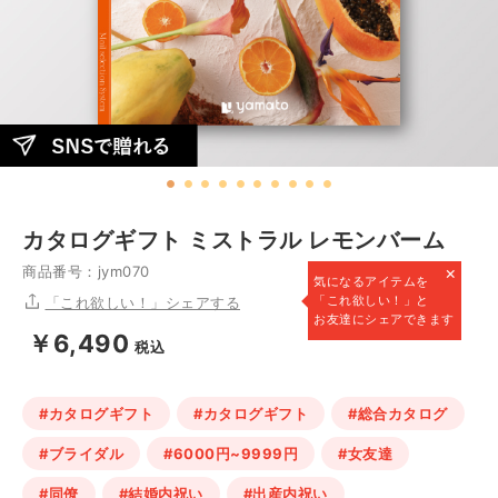
カタログギフト ミストラル レモンバーム
×
商品番号：jym070
気になるアイテムを
「これ欲しい！」と
「これ欲しい！」シェアする
お友達にシェアできます
￥6,490
税込
#カタログギフト
#カタログギフト
#総合カタログ
#ブライダル
#6000円~9999円
#女友達
#同僚
#結婚内祝い
#出産内祝い