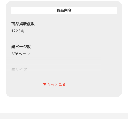
商品内容
商品掲載点数
1225点
総ページ数
376ページ
箱サイズ
約縦26×横19×厚み2.3cm
有効期限
6ヶ月
備考
システム料900円込