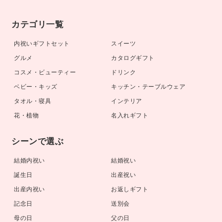
カテゴリ一覧
内祝いギフトセット
スイーツ
グルメ
カタログギフト
コスメ・ビューティー
ドリンク
ベビー・キッズ
キッチン・テーブルウェア
タオル・寝具
インテリア
花・植物
名入れギフト
シーンで選ぶ
結婚内祝い
結婚祝い
誕生日
出産祝い
出産内祝い
お返しギフト
記念日
送別会
母の日
父の日