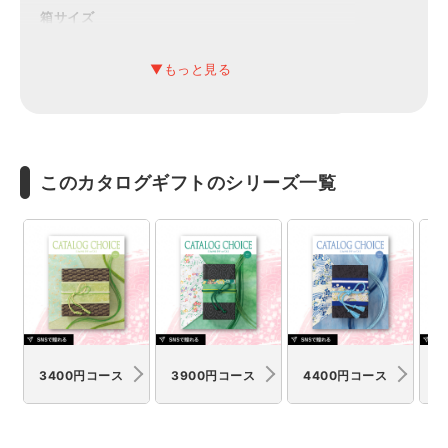
箱サイズ
20×26.5×2.7cm
有効期限
6ヶ月
備考
このカタログギフトのシリーズ一覧
システム料900円込
3400円コース
3900円コース
4400円コース
4