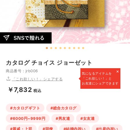
カタログ チョイス ジョーゼット
×
商品番号：jrb006
気になるアイテムを
「これ欲しい！」と
「これ欲しい！」シェアする
お友達にシェアできます
￥7,832
税込
#カタログギフト
#総合カタログ
#6000円~9999円
#男友達
#女友達
#親戚・上司
#同僚
#結婚内祝い
#出産内祝い