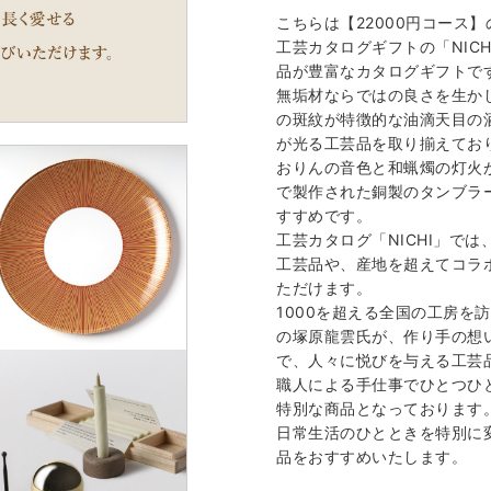
こちらは【22000円コース
工芸カタログギフトの「NIC
品が豊富なカタログギフトで
無垢材ならではの良さを生か
の斑紋が特徴的な油滴天目の
が光る工芸品を取り揃えてお
おりんの音色と和蝋燭の灯火
で製作された銅製のタンブラ
すすめです。
工芸カタログ「NICHI」で
工芸品や、産地を超えてコラ
ただけます。
1000を超える全国の工房を訪
の塚原龍雲氏が、作り手の想
で、人々に悦びを与える工芸
職人による手仕事でひとつひ
特別な商品となっております
日常生活のひとときを特別に変
品をおすすめいたします。