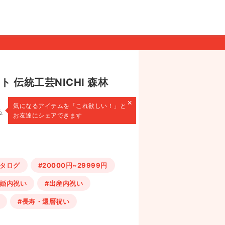
 伝統工芸NICHI 森林
×
気になるアイテムを
「これ欲しい！」と
る
お友達にシェアできます
カタログ
#20000円~29999円
結婚内祝い
#出産内祝い
#長寿・還暦祝い