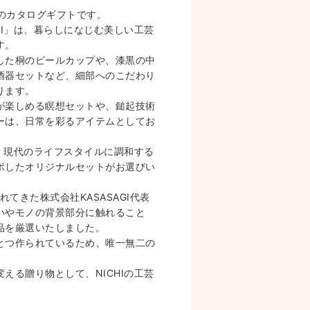
】のカタログギフトです。
HI」は、暮らしになじむ美しい工芸
す。
した桐のビールカップや、漆黒の中
酒器セットなど、細部へのこだわり
ります。
が楽しめる瞑想セットや、鎚起技術
ーは、日常を彩るアイテムとしてお
は、現代のライフスタイルに調和する
ボしたオリジナルセットがお選びい
れてきた株式会社KASASAGI代表
いやモノの背景部分に触れること
品を厳選いたしました。
とつ作られているため、唯一無二の
。
える贈り物として、NICHIの工芸