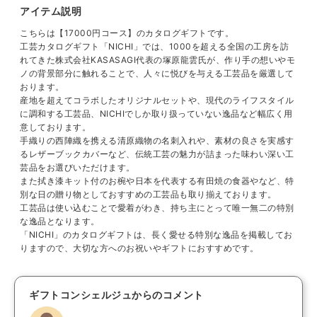
アイテム説明
こちらは【17000円コース】のカタログギフトです。
工芸カタログギフト「NICHI」では、1000を超える全国の工房を訪
れてきた株式会社KASASAGI代表の塚原龍雲氏が、作り手の想いやモ
ノの背景部分に触れることで、人々に悦びを与える工芸品を厳選して
おります。
産地を超えてコラボしたオリジナルセットや、現代のライフスタイル
に調和する工芸品、NICHIでしか取り扱っていない逸品など幅広く用
意しております。
手織りの西陣織を携える清原織物の名刺入れや、素材の良さを実感す
るレザーブックカバーなど、伝統工芸の魅力が詰まった味わい深い工
芸品をお選びいただけます。
また拭き漆キット付のお椀や日本を代表する有田焼の食器やなど、特
別な日の贈り物としておすすめの工芸品も取り揃えております。
工芸品は使い込むことで愛着がわき、持ち主にとって唯一無二の特別
な逸品となります。
「NICHI」のカタログギフトは、長く愛せる特別な逸品を掲載してお
りますので、大切な方へのお祝いやギフトにおすすめです。
ギフトコンシェルジュからのコメント