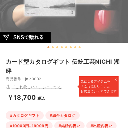
カード型カタログギフト 伝統工芸NICHI 湖
畔
×
商品番号：jnic0002
気になるアイテムを
「これ欲しい！」と
「これ欲しい！」シェアする
お友達にシェアできます
￥18,700
税込
#カタログギフト
#総合カタログ
#10000円~19999円
#結婚内祝い
#出産内祝い