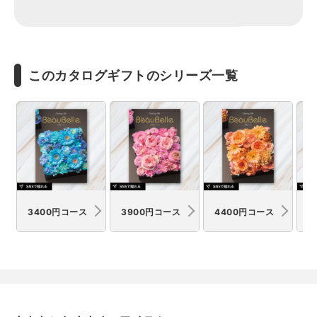
有効期限
6ヶ月
備考
このカタログギフトのシリーズ一覧
システム料900円込
3400円コース
3900円コース
4400円コース
4