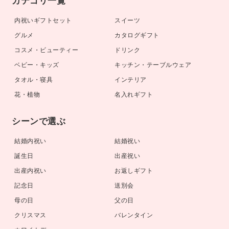
カテゴリ一覧
内祝いギフトセット
スイーツ
グルメ
カタログギフト
コスメ・ビューティー
ドリンク
ベビー・キッズ
キッチン・テーブルウェア
タオル・寝具
インテリア
花・植物
名入れギフト
シーンで選ぶ
結婚内祝い
結婚祝い
誕生日
出産祝い
出産内祝い
お返しギフト
記念日
送別会
母の日
父の日
クリスマス
バレンタイン