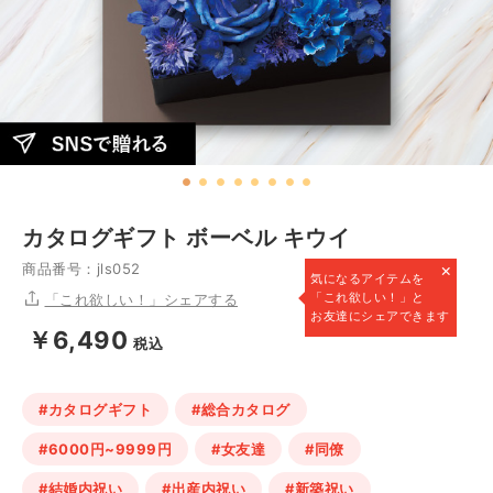
カタログギフト ボーベル キウイ
×
商品番号：jls052
気になるアイテムを
「これ欲しい！」と
「これ欲しい！」シェアする
お友達にシェアできます
￥6,490
税込
#カタログギフト
#総合カタログ
#6000円~9999円
#女友達
#同僚
#結婚内祝い
#出産内祝い
#新築祝い