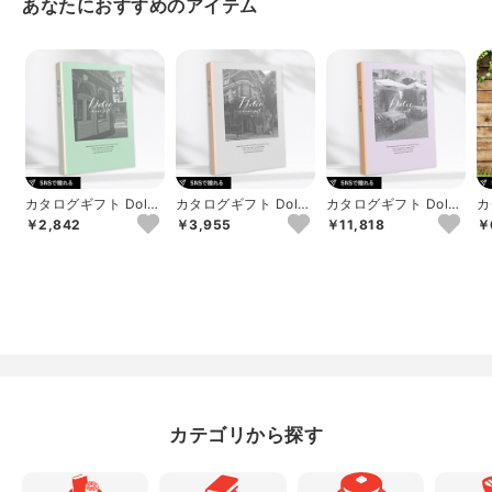
あなたにおすすめのアイテム
カタログギフト Dolce
カタログギフト Dolce
カタログギフト Dolce
カ
ロッソ
ヴィオラ
アルジェント
b
￥2,842
￥3,955
￥11,818
￥
カテゴリから探す