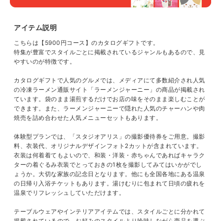
アイテム説明
こちらは【5900円コース】のカタログギフトです。
特集が豊富でスタイルごとに掲載されているジャンルもあるので、見
やすいのが特徴です。
カタログギフトで人気のグルメでは、メディアにて多数紹介され人気
の冷凍ラーメン通販サイト「ラーメンジャーニー」の商品が掲載され
ています。袋のまま湯煎するだけでお店の味をそのまま楽しむことが
できます。また、ラーメンジャーニーで隠れた人気のチャーハンや肉
焼売を詰め合わせた人気メニューセットもあります。
体験型プランでは、「スタジオアリス」の撮影優待券をご用意。撮影
料、衣装代、オリジナルデザインフォト2カットが含まれています。
衣装は何着着てもよいので、和装・洋装・赤ちゃんであればキャラク
ターの着ぐるみ衣装でとっておきの1枚を撮影してみてはいかがでし
ょうか。大切な家族の記念日となります。他にも全国各地にある温泉
の日帰り入浴チケットもあります。湯けむりに包まれて日頃の疲れを
温泉でリフレッシュしていただけます。
テーブルウェアやインテリアアイテムでは、スタイルごとに分かれて
掲載されているので、お好みのスタイルより吟味しながら商品を選ぶ