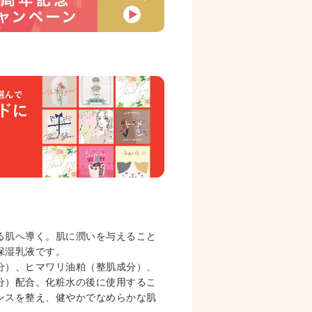
る肌へ導く。肌に潤いを与えること
保湿乳液です。
分）、ヒマワリ油粕（整肌成分）、
分）配合。化粧水の後に使用するこ
ンスを整え、健やかでなめらかな肌