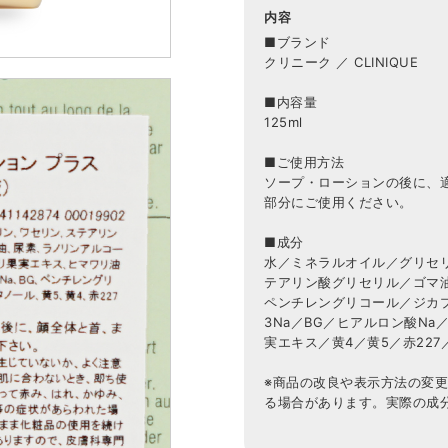
内容
■ブランド
クリニーク ／ CLINIQUE
■内容量
125ml
■ご使用方法
ソープ・ローションの後に、
部分にご使用ください。
■成分
水／ミネラルオイル／グリセ
テアリン酸グリセリル／ゴマ油
ペンチレングリコール／ジカプ
3Na／BG／ヒアルロン酸N
実エキス／黄4／黄5／赤22
※商品の改良や表示方法の変
る場合があります。実際の成