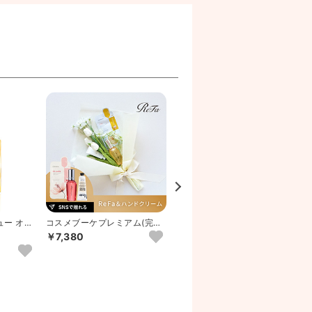
ュー オイ
コスメブーケプレミアム(完成
コスメブーケ(完成品)【3点】
品)【3点】ホワイトチュー
ホワイトチューリップ
￥7,380
￥4,780
リ...