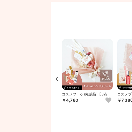
リ
マキアージュ ドラマティック
コスメブーケ(完成品)【3点】
コスメブ
アイラッシュエッセンス8g
テラコッタ
品)【3
￥4,780
￥7,38
6％OFF
￥2,480