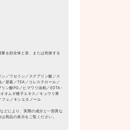
適量を顔全体と首、または乾燥する
リン／ワセリン／ステアリン酸／ス
／尿素／TEA／コレステロール／
リン酸PG／ヒマワリ油粕／EDTA-
a／オオムギ種子エキス／キュウリ果
7／フェノキシエタノール
更などにより、実際の成分と一部異な
分は商品の表示をご覧ください。