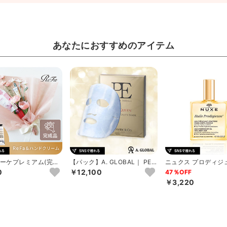
あなたにおすすめのアイテム
ーケプレミアム(完成
【パック】A. GLOBAL｜ PE
ニュクス プロディジ
点】ピンク
ザ クイーン ゴ...
ル 100ml
0
￥12,100
47％OFF
￥3,220