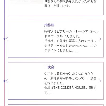
旦那さんの和装姿を見たかったのも前
撮りした理由です。
前撮り写真は、招待状、席次表、プロ
フィールブック、オープニングムービ
ーやプロフィールムービーでたっぷり
招待状
使用しました！
招待状はピアリーの トレーシア ゴール
ドスパークル にしました。
招待状にも前撮り写真を入れてオリジ
ナリティーを出したかったため、この
デザインにしました。
式日がクリスマスシーズンだったた
め、ゴールド×トレーシングペーパーの
組み合わせが理想的でした。
ゲストにも「お洒落な招待状で、思わ
二次会
ず飾ってしまったよ！」と喜んでもら
えまし…
ゲストに負担をかけたくなかったた
め、新郎新婦が幹事となって、二次会
を行いました。
会場はTHE CONDER HOUSEの4階で
す。