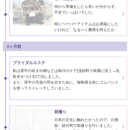
何から準備をしたら良いか分からず、
不安でいっぱいでした。
特にペーパーアイテムはお洒落にした
いけれど、なるべく費用を抑えたかっ
たため、この会でピアリーの商品を手
に取って確認できて良かったです！
3ヶ月前
またこのピア花会に参加したことで、
同じ結婚式場かつ式日が一週間違いと
ブライダルエステ
いう方と知り合うことが出来ました。
ピア花会…
私は背中の吹き出物などは毎日のケア(洗顔料で綺麗に洗う→化
粧水をつける)で治しました。
また、背中の天使の羽を出すために、毎晩寝る前にゴムバンド
を使ってストレッチしていました。
唯一通ったのが、顔・肩・肩甲骨のマッサージです！
韓国のコルギのお店で、計6回施術してもらいました。
普段仕事をしていると肩と肩甲…
前撮り
日本の文化に触れたかったので、白無
垢・紋付袴で前撮りを行いました。