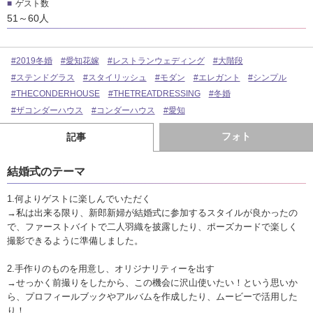
ゲスト数
51～60人
#2019冬婚
#愛知花嫁
#レストランウェディング
#大階段
#ステンドグラス
#スタイリッシュ
#モダン
#エレガント
#シンプル
#THECONDERHOUSE
#THETREATDRESSING
#冬婚
#ザコンダーハウス
#コンダーハウス
#愛知
フォト
記事
結婚式のテーマ
1.何よりゲストに楽しんでいただく
→私は出来る限り、新郎新婦が結婚式に参加するスタイルが良かったの
で、ファーストバイトで二人羽織を披露したり、ポーズカードで楽しく
撮影できるように準備しました。
2.手作りのものを用意し、オリジナリティーを出す
→せっかく前撮りをしたから、この機会に沢山使いたい！という思いか
ら、プロフィールブックやアルバムを作成したり、ムービーで活用した
り！