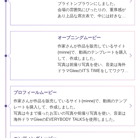
ピアリーショールームで一目惚れした
ただ、使いたいお花が全て珍しい種類
デザイン、ロシェルクラシックライン
ばかりで、予算を上回ってしまいまし
ブライトンブラウンにしました。
た。
会場の雰囲気にぴったりの、重厚感が
コーディネー…
あり上品な席次表で、中には好きな写
真を沢山入れられます。
プロフィールブックを作成していたの
オープニングムービー
で、席次表には挨拶文とメニュー表を
作家さんが作品を販売しているサイト
入れました。
(minne)で、動画のテンプレートを購入
して、作成しました。
写真は前撮り写真を使い、音楽は海外
ドラマGleeのIT’S TIMEをしてワクワク
感が出るようにしました。
プロフィールムービー
作家さんが作品を販売しているサイト(minne)で、動画のテンプ
レートを購入して、作成しました。
写真は今まで撮ったお互いの写真や前撮り写真を使い、音楽は
海外ドラマGleeのEVERYBODY TALKSを使用しました。