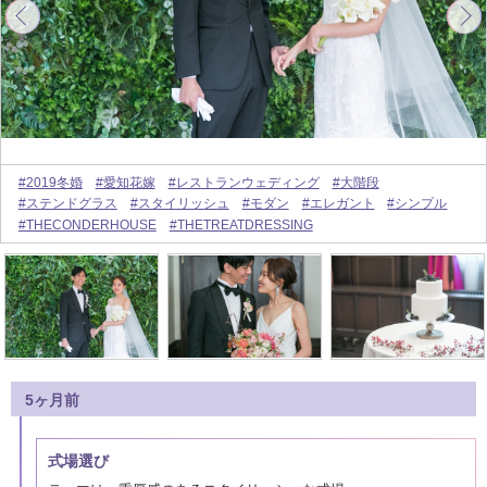
#2019冬婚
#愛知花嫁
#レストランウェディング
#大階段
#ステンドグラス
#スタイリッシュ
#モダン
#エレガント
#シンプル
#THECONDERHOUSE
#THETREATDRESSING
5ヶ月前
式場選び