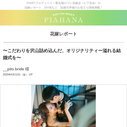
PIARYプロデュース！最先端のプレ花嫁会（ピア花会）や
花嫁レポート、DIY術など、結婚式準備のお役立ち情報満載！
花嫁レポート
〜こだわりを沢山詰め込んだ、オリジナリティー溢れる結
婚式を〜
__pito.bride 様
2020年6月12日（金） UP