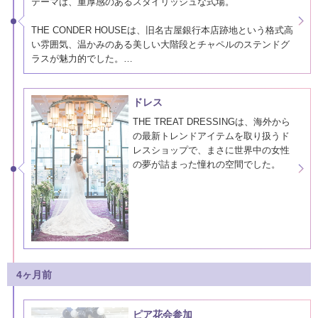
テーマは、重厚感のあるスタイリッシュな式場。
THE CONDER HOUSEは、旧名古屋銀行本店跡地という格式高
い雰囲気、温かみのある美しい大階段とチャペルのステンドグ
ラスが魅力的でした。
食事もゲストに喜んでもらいたかったため、レストランウェデ
ィングを考えていました。
ドレス
THE TREAT DRESSINGは、海外から
オープンして…
の最新トレンドアイテムを取り扱うド
レスショップで、まさに世界中の女性
の夢が詰まった憧れの空間でした。
式場を決めるきっかけにもなった大階
段に映える、トレーンの長いウェディ
ングドレスを選びました。
Monique Lhuillierの総レースは、上品で
繊細な刺繍があしらわれた贅沢な一
着。
4ヶ月前
ピア花会参加