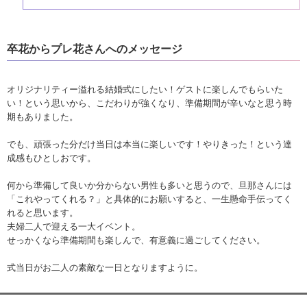
当日までは、仕事と結婚式準備の両立
が想像以上に大変に感じ、何度もこだ
わりを捨てたいと思いました。
けれど、当日家族やゲストの皆様に
卒花からプレ花さんへのメッセージ
「今までで一番楽しい結婚式だった
よ！」と声をかけていただき、私達自
身も笑顔が顔にこびり…
オリジナリティー溢れる結婚式にしたい！ゲストに楽しんでもらいた
い！という思いから、こだわりが強くなり、準備期間が辛いなと思う時
期もありました。
でも、頑張った分だけ当日は本当に楽しいです！やりきった！という達
成感もひとしおです。
何から準備して良いか分からない男性も多いと思うので、旦那さんには
「これやってくれる？」と具体的にお願いすると、一生懸命手伝ってく
れると思います。
夫婦二人で迎える一大イベント。
せっかくなら準備期間も楽しんで、有意義に過ごしてください。
式当日がお二人の素敵な一日となりますように。