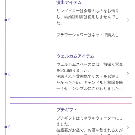
やTwiceのTTポーズなど流行のものも
用意しました。
演出アイテム
リングピローは会場のものをお借り
し、結婚証明書は使用しませんでし
た。
フラワーシャワーはネットで購入しま
した。色は白色の花びらにしました。
写真で見返すと、華やかな雰囲気にな
ったので、用意して良かったなと思っ
ウェルカムアイテム
ています。
ウェルカムスペースには、前撮り写真
を沢山飾りました。
洗練された雰囲気でゲストをお迎えし
たかったため、キャンドルと額縁を統
一させ、シンプルにこだわりました。
ドライフラワーのフラワーボックス
は、母と姉が準備してプレゼントして
プチギフト
くれた力作です。
プチギフトはミネラルウォーターにし
ました。