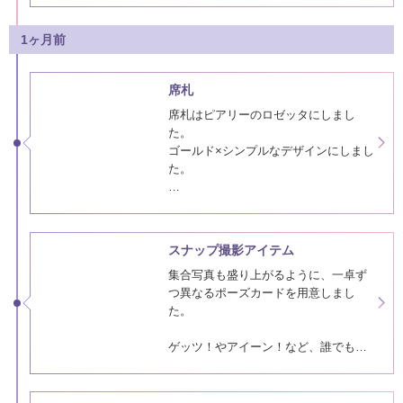
父には家族旅行の写真をまとめたアル
バムを。
母には花束を。
1ヶ月前
アルバムはビスタプリントさんで作成
しました。
席札
両親への手紙では、案の定泣いてしま
席札はピアリーのロゼッタにしまし
いました。
た。
ただ、私より旦那さ…
ゴールド×シンプルなデザインにしまし
た。
来てくださったゲストに感謝を伝えた
いと思い、内側にメッセージを書きま
した。
スナップ撮影アイテム
特に友人や親戚が、「とっても嬉しか
集合写真も盛り上がるように、一卓ず
ったよ、ありがとう！」とお礼を言っ
つ異なるポーズカードを用意しまし
てくださり、準備して良かったなと思
た。
いました。
ゲッツ！やアイーン！など、誰でも分
かるものから、レッツスターティン！