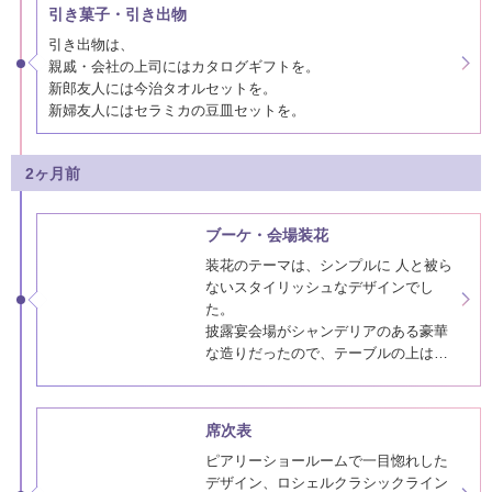
お互いの大切な友人が仲良くなってく
れたら嬉しいと思ったため、立食のビ
ュッフェ形式にしました。
引き菓子・引き出物
ゲームは人の名前ビンゴを行い、ゲス
引き出物は、
トが積極的に参加できるように準備し
親戚・会社の上司にはカタログギフトを。
ました。
新郎友人には今治タオルセットを。
新婦友人にはセラミカの豆皿セットを。
2ヶ月前
ブーケ・会場装花
装花のテーマは、シンプルに 人と被ら
ないスタイリッシュなデザインでし
た。
披露宴会場がシャンデリアのある豪華
な造りだったので、テーブルの上は出
来る限りシンプルに。
食事や衣装に費用をかけたので、装花
席次表
は低予算で考えました。