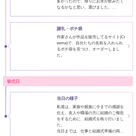
ウェルカムボードは、前撮り写真をプ
披露宴がお昼で、お酒を飲まれる方が
リントパックさんでボード用に印…
多かったので、帰りにお水が飲みたく
なるかなと思い、選びました。
ただ、これだけだと寂しいので、フラ
イングタイガーで購入したリボンを結
謝礼・ポチ袋
び、クリスマスプレゼント風にしまし
作家さんが作品を販売してるサイト(Cr
た。
eema)で、自分たちの名前を入れられ
るポチ袋を見つけ、オーダーしまし
た。
挙式日
当日の様子
私達は、家族や親族に今までの感謝を
伝え、友人や職場の方に結婚のご報告
をするために、結婚式を執り行いまし
た。