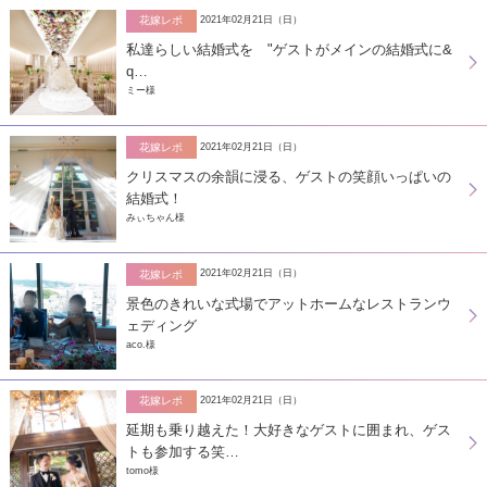
2021年02月21日（日）
花嫁レポ
私達らしい結婚式を "ゲストがメインの結婚式に&
q…
ミー様
2021年02月21日（日）
花嫁レポ
クリスマスの余韻に浸る、ゲストの笑顔いっぱいの
結婚式！
みぃちゃん様
2021年02月21日（日）
花嫁レポ
景色のきれいな式場でアットホームなレストランウ
ェディング
aco.様
2021年02月21日（日）
花嫁レポ
延期も乗り越えた！大好きなゲストに囲まれ、ゲス
トも参加する笑…
tomo様