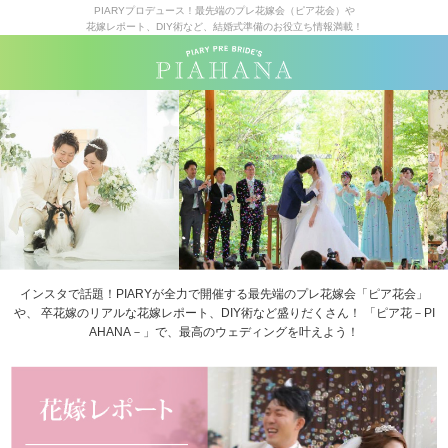
PIARYプロデュース！最先端のプレ花嫁会（ピア花会）や
花嫁レポート、DIY術など、結婚式準備のお役立ち情報満載！
インスタで話題！PIARYが全力で開催する最先端のプレ花嫁会「ピア花会」
や、
卒花嫁のリアルな花嫁レポート、DIY術など盛りだくさん！
「ピア花－PI
AHANA－」で、最高のウェディングを叶えよう！