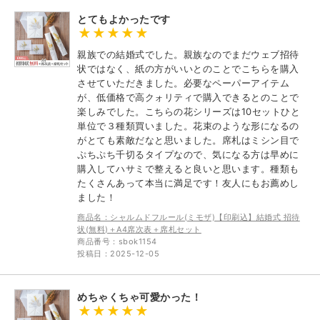
とてもよかったです
親族での結婚式でした。親族なのでまだウェブ招待
状ではなく、紙の方がいいとのことでこちらを購入
させていただきました。必要なペーパーアイテム
が、低価格で高クォリティで購入できるとのことで
楽しみでした。こちらの花シリーズは10セットひと
単位で３種類買いました。花束のような形になるの
がとても素敵だなと思いました。席札はミシン目で
ぷちぷち千切るタイプなので、気になる方は早めに
購入してハサミで整えると良いと思います。種類も
たくさんあって本当に満足です！友人にもお薦めし
ました！
商品名：シャルムドフルール(ミモザ)【印刷込】結婚式 招待
状(無料)＋A4席次表＋席札セット
商品番号：sbok1154
投稿日：2025-12-05
めちゃくちゃ可愛かった！