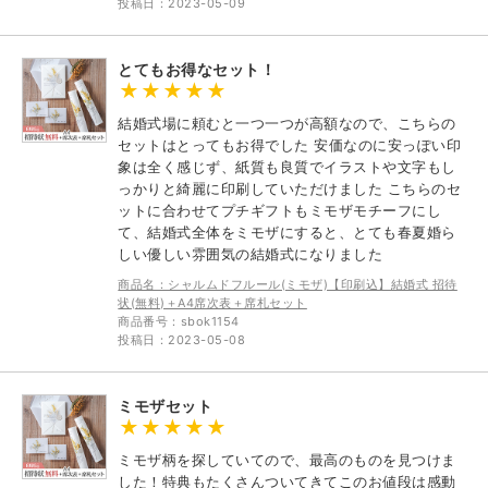
投稿日：2023-05-09
とてもお得なセット！
結婚式場に頼むと一つ一つが高額なので、こちらの
セットはとってもお得でした 安価なのに安っぽい印
象は全く感じず、紙質も良質でイラストや文字もし
っかりと綺麗に印刷していただけました こちらのセ
ットに合わせてプチギフトもミモザモチーフにし
て、結婚式全体をミモザにすると、とても春夏婚ら
しい優しい雰囲気の結婚式になりました
商品名：シャルムドフルール(ミモザ)【印刷込】結婚式 招待
状(無料)＋A4席次表＋席札セット
商品番号：sbok1154
投稿日：2023-05-08
ミモザセット
ミモザ柄を探していてので、最高のものを見つけま
した！特典もたくさんついてきてこのお値段は感動