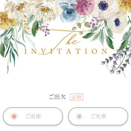
ご出欠
必須
ご出席
ご欠席