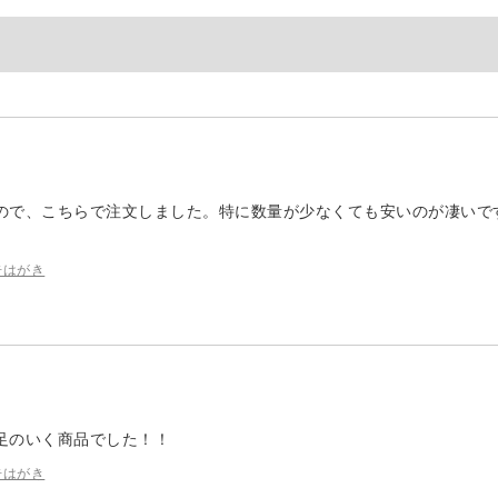
ので、こちらで注文しました。特に数量が少なくても安いのが凄いで
告はがき
足のいく商品でした！！
告はがき