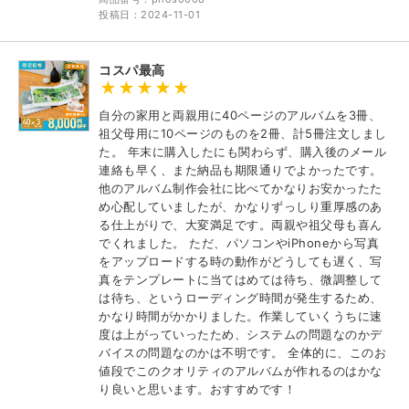
投稿日：2024-11-01
コスパ最高
自分の家用と両親用に40ページのアルバムを3冊、
祖父母用に10ページのものを2冊、計5冊注文しまし
た。 年末に購入したにも関わらず、購入後のメール
連絡も早く、また納品も期限通りでよかったです。
他のアルバム制作会社に比べてかなりお安かったた
め心配していましたが、かなりずっしり重厚感のあ
る仕上がりで、大変満足です。両親や祖父母も喜ん
でくれました。 ただ、パソコンやiPhoneから写真
をアップロードする時の動作がどうしても遅く、写
真をテンプレートに当てはめては待ち、微調整して
は待ち、というローディング時間が発生するため、
かなり時間がかかりました。作業していくうちに速
度は上がっていったため、システムの問題なのかデ
バイスの問題なのかは不明です。 全体的に、このお
値段でこのクオリティのアルバムが作れるのはかな
り良いと思います。おすすめです！