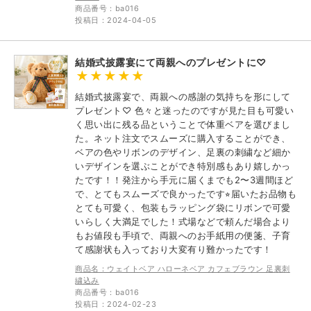
商品番号：ba016
投稿日：2024-04-05
結婚式披露宴にて両親へのプレゼントに♡
結婚式披露宴で、両親への感謝の気持ちを形にして
プレゼント♡ 色々と迷ったのですが見た目も可愛い
く思い出に残る品ということで体重ベアを選びまし
た。ネット注文でスムーズに購入することができ、
ベアの色やリボンのデザイン、足裏の刺繍など細か
いデザインを選ぶことができ特別感もあり嬉しかっ
たです！！発注から手元に届くまでも2〜3週間ほど
で、とてもスムーズで良かったです⭐︎届いたお品物も
とても可愛く、包装もラッピング袋にリボンで可愛
いらしく大満足でした！式場などで頼んだ場合より
もお値段も手頃で、両親へのお手紙用の便箋、子育
て感謝状も入っており大変有り難かったです！
商品名：ウェイトベア ハローネベア カフェブラウン 足裏刺
繍込み
商品番号：ba016
投稿日：2024-02-23