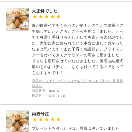
大正解でした
母が体重ベアをもらうのが夢！とのことで体重ベア
を探していたところ、こちらを見つけました。とっ
ても可愛く手触りもふわふわで両家とも大好評でし
た！大切に家に飾られていて本当に渡して良かった
なぁと思います！また子育て感謝状と、ブライズレ
ターも付いてきてクオリティの高さに驚きました！
そちらも活用させていただきました。値段も結婚式
場のものより安く、こちらも付いてくるのでとって
もおすすめです！
商品名：ウェイトベア ハローネベア カフェブラウン 足裏刺
繍込み
商品番号：ba016
投稿日：2024-11-28
両親号泣
プレゼントを渡した時は、母親は泣いていました