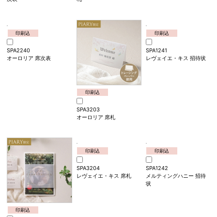
印刷込
印刷込
印刷込
SPA2239
SPA3202
SPA1240
ルミエール・ランタン 席
ルミエール・ランタン 席
オーロリア 招待状
次表
札
印刷込
印刷込
SPA2240
SPA1241
オーロリア 席次表
レヴェイエ・キス 招待状
印刷込
SPA3203
オーロリア 席札
印刷込
印刷込