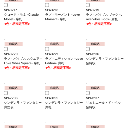
SPA3214
シネマトグラフィー -Cine
matography- 席札
印刷込
印刷込
印刷込
SPA3217
SPA3218
SPA3219
クロード・モネ -Claude
ラブ・モーメント -Love
ラブ・バイブス ブック -L
Monet- 席札
Moment- 席札
ove Vibes Book- 席札
<色・柄指定不可>
<色・柄指定不可>
印刷込
印刷込
印刷込
SPA3220
SPA3221
SPA1236
ラブ・バイブス スクエア -
ラブ・エディション -Love
シンデレラ・ファンタジー
Love Vibes Square- 席札
Edition- 席札
招待状
<色・柄指定不可>
<色・柄指定不可>
印刷込
印刷込
印刷込