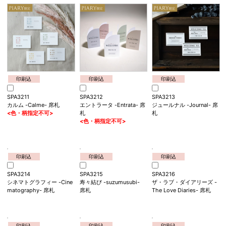
印刷込
印刷込
印刷込
SPA3211
SPA3212
SPA3213
カルム -Calme- 席札
エントラータ -Entrata- 席
ジュールナル -Journal- 席
<色・柄指定不可>
札
札
<色・柄指定不可>
印刷込
印刷込
SPA3215
SPA3216
寿々結び -suzumusubi-
ザ・ラブ・ダイアリーズ -
席札
The Love Diaries- 席札
印刷込