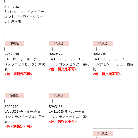
SPA3171
Best moment-ベストモー
メント-席札
印刷込
印刷込
SPA2208
SPA1209
Best moment-ベストモー
LA LUCE-ラ・ルーチェ-
メント-（ホワイトシフォ
（テラコッタピンク）招待
ン）席次表
状
<色・柄指定不可>
印刷込
印刷込
SPA3172
SPA1210
LA LUCE-ラ・ルーチェ-
LA LUCE-ラ・ルーチェ-
（テラコッタピンク）席札
（シナモンベージュ）招待
<色・柄指定不可>
状
<色・柄指定不可>
印刷込
SPA2209