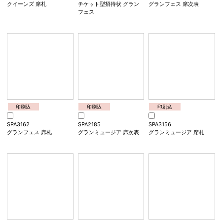
ノーブルクイーンズ モカ
ノーブルクイーンズ ベイ
ノーブルクイーンズ ベイ
ベージュ 席次表A4
クドブラウン 招待状
クドブラウン 席次表A4
印刷込
印刷込
印刷込
SPA3170
SPA1191
SPA2191
クイーンズ 席札
チケット型招待状 グラン
グランフェス 席次表
フェス