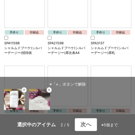
手作り
印刷込
手作り
印刷込
手作り
印刷込
SPA1165B
SPA2165B
SPA3143
シャルムドブーケ(シャク
シャルムドブーケ(シャク
シャルムドブーケ(シャク
ヤク)招待状
ヤク)席次表A4
ヤク)席札
※「×」ボタンで解除
×
×
手作り
印刷込
手作り
印刷込
手作り
印刷込
SPA1159B
SPA2159B
SPA3137
選択中のアイテム
2 / 5
※5個まで
シャルムドブーケ(シルバ
シャルムドブーケ(シルバ
シャルムドブーケ(シルバ
ーデージー)招待状
ーデージー)席次表A4
ーデージー)席札