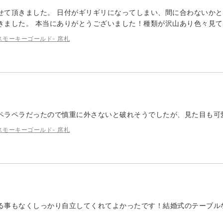
せて頂きました。 日付がギリギリになってしまい、間に合わないかと
きました。 本当にありがとうございました！種類が沢山あり色々見
ブル スモーキーゴールド- 席札
ペラペラだったので慎重に外さないと破れそうでしたが、見た目も可
ブル スモーキーゴールド- 席札
る事もなくしっかり自立してくれてよかったです！結婚式のテーブル