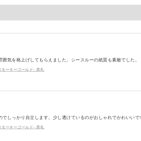
雰囲気を格上げしてもらえました。シースルーの紙質も素敵でした。
ブル スモーキーゴールド- 席札
のでしっかり自立します。少し透けているのがおしゃれでかわいいで
ブル スモーキーゴールド- 席札